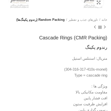
برای بزرگنمایی کلیک کنید
خانه
تاورهای جذب و تقطیر
Random Packing (رندوم پکینگ‌ها)
Cascade Rings (CMR Packing)
رندوم پکینگ
متریال: استنلس استیل
(304-316-317-410s-monel)
Type = cascade ring
ویژگی ها :
مقاومت مکانیکی بالا
افت فشار پایین
افزایش ظرفیت ستون
رسوب گذاری پایین